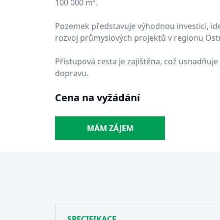
100 000 m².
Pozemek představuje výhodnou investici, ide
rozvoj průmyslových projektů v regionu Ost
Přístupová cesta je zajištěna, což usnadňuje 
dopravu.
Cena na vyžádání
MÁM ZÁJEM
SPECIFIKACE