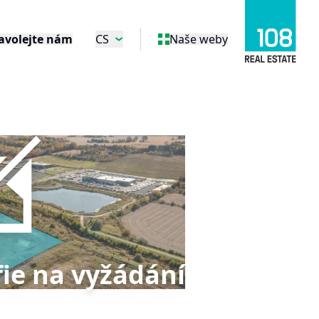
avolejte nám
CS
Naše weby
ie na vyžádání