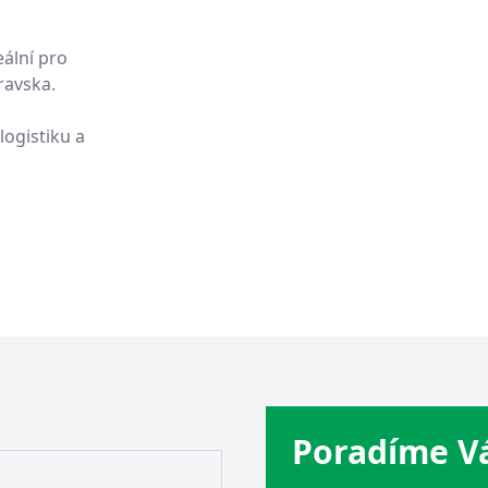
ální pro
ravska.
logistiku a
Poradíme 