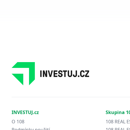
INVESTUJ.cz
Skupina 1
O 108
108 REAL E
Podmínky použití
108 REAL E