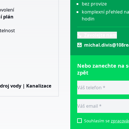
bez provize
ovolení
komplexní přehled na
í plán
hodin
telnost
Zavolejte nám
michal.divis@108re
Nebo zanechte na 
zpět
Zdroj vody | Kanalizace
Souhlasím se
zpracová