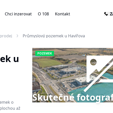
Chci inzerovat
O 108
Kontakt
Z
prodej
Průmyslový pozemek u Havířova
POZEMEK
ek u
Skutečné fotograf
zemek o
 plochou až