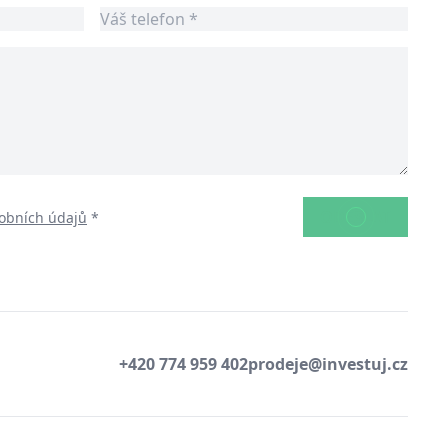
ODESLAT
obních údajů
*
+420 774 959 402
prodeje@investuj.cz