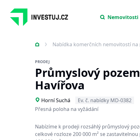
Nemovitosti
Nabídka komerčních nemovitostí na 
PRODEJ
Průmyslový pozem
Havířova
Horní Suchá
Ev. č. nabídky MD-0382
Přesná poloha na vyžádání
Nabízíme k prodeji rozsáhlý průmyslový po
celkové rozloze 200 000 m² se zastavitelnou