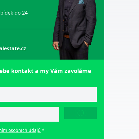
bídek do 24
alestate.cz
sebe kontakt a my Vám zavoláme
ODESLAT
ním osobních údajů
*