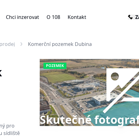
Chci inzerovat
O 108
Kontakt
Z
prodej
Komerční pozemek Dubina
POZEMEK
k
Skutečné fotograf
ný pro
 sídliště