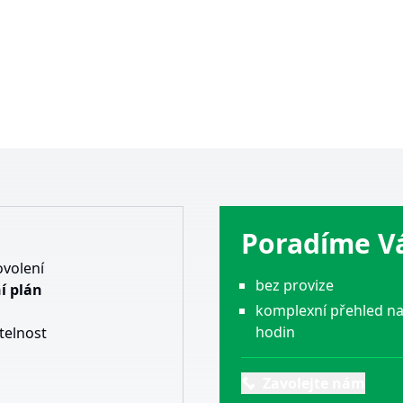
Poradíme 
ovolení
bez provize
í plán
komplexní přehled na
hodin
telnost
Zavolejte nám