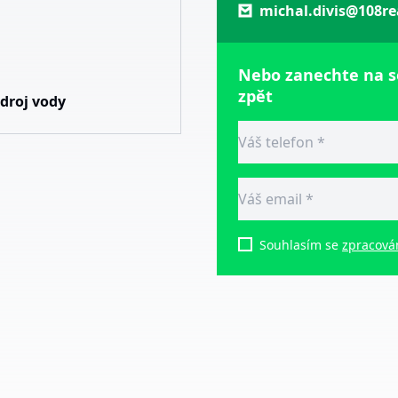
michal.divis@108re
Nebo zanechte na 
zpět
Zdroj vody
Souhlasím se
zpracová