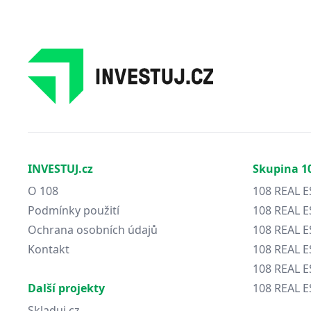
INVESTUJ.cz
Skupina 1
O 108
108 REAL E
Podmínky použití
108 REAL E
Ochrana osobních údajů
108 REAL 
Kontakt
108 REAL 
108 REAL E
Další projekty
108 REAL E
Skladuj.cz