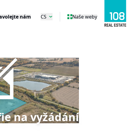
avolejte nám
CS
Naše weby
ie na vyžádání