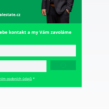
alestate.cz
sebe kontakt a my Vám zavoláme
ODESLAT
ním osobních údajů
*