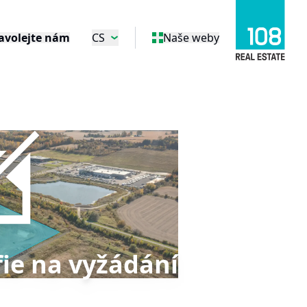
avolejte nám
CS
Naše weby
ie na vyžádání