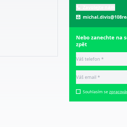
Zavolejte nám
michal.divis@108re
Nebo zanechte na 
zpět
Souhlasím se
zpracová