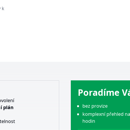
 k
Poradíme 
ovolení
bez provize
í plán
komplexní přehled na
hodin
telnost