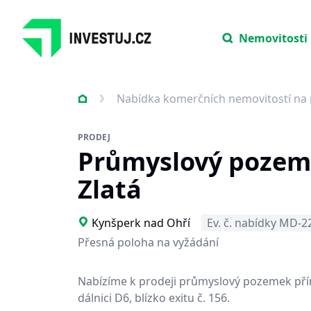
Nemovitosti
Nabídka komerčních nemovitostí na 
PRODEJ
Průmyslový poze
Zlatá
Kynšperk nad Ohří
Ev. č. nabídky MD-2
Přesná poloha na vyžádání
Nabízíme k prodeji průmyslový pozemek př
dálnici D6, blízko exitu č. 156.