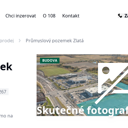
Chci inzerovat
O 108
Kontakt
Z
prodej
Průmyslový pozemek Zlatá
BUDOVA
mek
267
Skutečné fotograf
ímo na