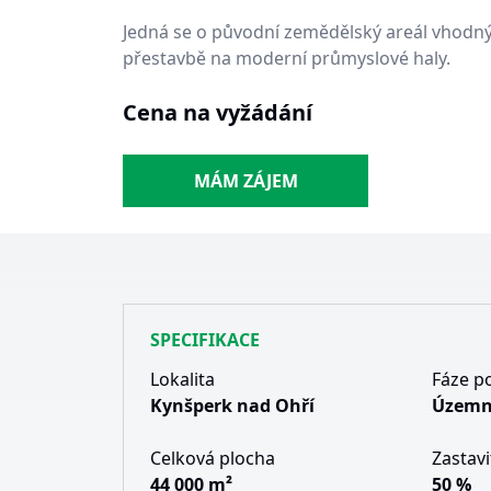
Jedná se o původní zemědělský areál vhodný
přestavbě na moderní průmyslové haly.
Cena na vyžádání
MÁM ZÁJEM
SPECIFIKACE
Lokalita
Fáze p
Kynšperk nad Ohří
Územn
Celková plocha
Zastavi
44 000 m²
50 %