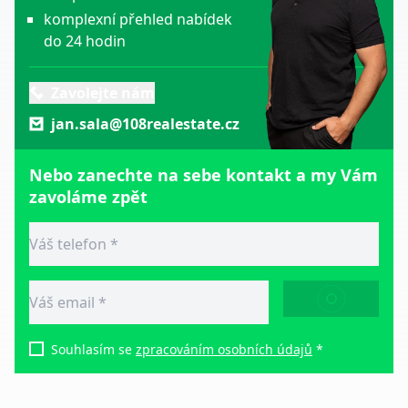
komplexní přehled nabídek
do 24 hodin
Zavolejte nám
jan.sala@108realestate.cz
Nebo zanechte na sebe kontakt a my Vám
zavoláme zpět
ODESLAT
Souhlasím se
zpracováním osobních údajů
*