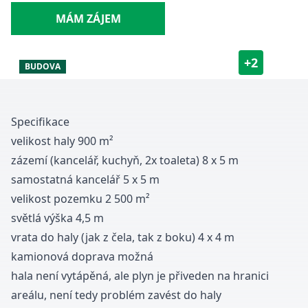
MÁM ZÁJEM
+
2
BUDOVA
Specifikace
velikost haly 900 m²
zázemí
(
kancelář
, kuchyň, 2x toaleta) 8 x 5 m
samostatná
kancelář
5 x 5 m
velikost pozemku 2 500 m²
světlá výška 4,5 m
vrata do haly (jak z čela, tak z boku) 4 x 4 m
kamionová doprava možná
hala
není vytápěná, ale plyn je přiveden na hranici
areálu
, není tedy problém zavést do haly