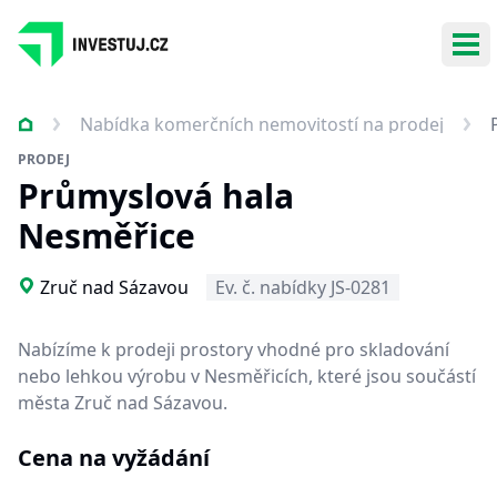
Ote
Nabídka komerčních nemovitostí na prodej
PRODEJ
Průmyslová hala
Nesměřice
Zruč nad Sázavou
Ev. č. nabídky JS-0281
Nabízíme k prodeji prostory vhodné pro skladování
nebo lehkou výrobu v Nesměřicích, které jsou součástí
města Zruč nad Sázavou.
Cena na vyžádání