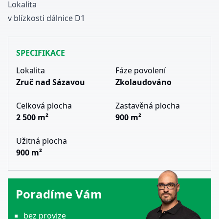
Lokalita
v blízkosti dálnice D1
SPECIFIKACE
Lokalita
Fáze povolení
Zruč nad Sázavou
Zkolaudováno
Celková plocha
Zastavěná plocha
2 500 m²
900 m²
Užitná plocha
900 m²
Poradíme Vám
bez provize