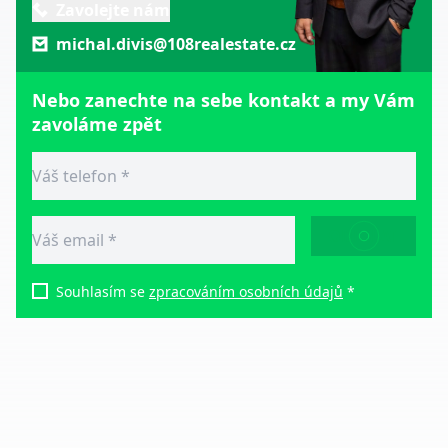
Zavolejte nám
michal.divis@108realestate.cz
Nebo zanechte na sebe kontakt a my Vám
zavoláme zpět
ODESLAT
Souhlasím se
zpracováním osobních údajů
*