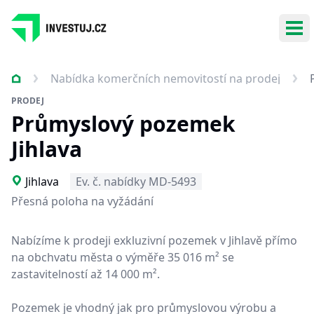
Ote
Nabídka komerčních nemovitostí na prodej
PRODEJ
Průmyslový pozemek
Jihlava
Jihlava
Ev. č. nabídky MD-5493
Přesná poloha na vyžádání
Nabízíme k prodeji exkluzivní pozemek v Jihlavě přímo
na obchvatu města o výměře 35 016 m² se
zastavitelností až 14 000 m².
Pozemek je vhodný jak pro průmyslovou výrobu a