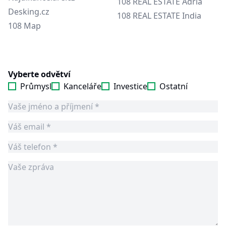
108 REAL ESTATE Adria
Desking.cz
108 REAL ESTATE India
108 Map
Vyberte odvětví
Průmysl
Kanceláře
Investice
Ostatní